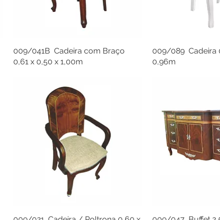
009/041B Cadeira com Braço
009/089 Cadeira 0
0,61 x 0,50 x 1,00m
0,96m
009/021 Cadeira / Poltrona 0,60 x
009/047 Buffet 2,5