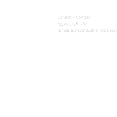
Contact / Contato:
+55 49.3458.1767
+
Email:
adm@industrialriobranco