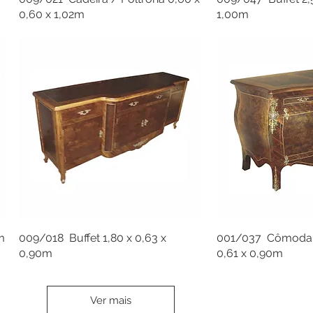
0,60 x 1,02m
1,00m
m
009/018 Buffet 1,80 x 0,63 x
001/037 Cômoda 
0,90m
0,61 x 0,90m
Ver mais