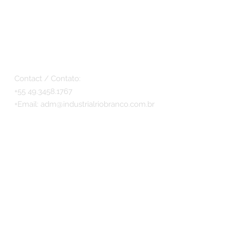
Contact / Contato:
+55 49.3458.1767
+
Email:
adm@industrialriobranco.com.br
© 2017 - Antiques Móveis by INDUSTRIAL RIO
BRANCO LTDA