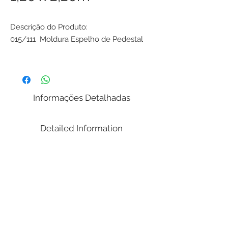
Descrição do Produto:
015/111 Moldura Espelho de Pedestal
Dimensões:
( Largura x Altura )
1,20 x 2,20m
Informações Detalhadas
Peso: 51 Kg
Volume (m³): 0.23
Detailed Information
Detalhamento do Produto:
Espelho com Bisoutê.