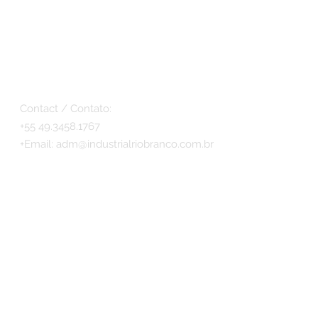
Contact / Contato:
+55 49.3458.1767
+
Email:
adm@industrialriobranco.com.br
© 2017 - Antiques Móveis by INDUSTRIAL RIO
BRANCO LTDA