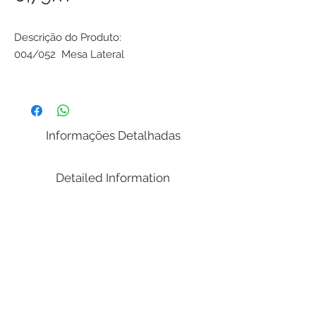
Descrição do Produto:
004/052 Mesa Lateral
Dimensões:
( Comprimento x Largura /
Profundidade x Altura )
Informações Detalhadas
0,62 x 0,45 x 0,79m
Peso: 17 Kg
Volume (m³): 0.32
Detailed Information
Detalhamento do Produto:
Mesa Oval;
2 Gavetas.